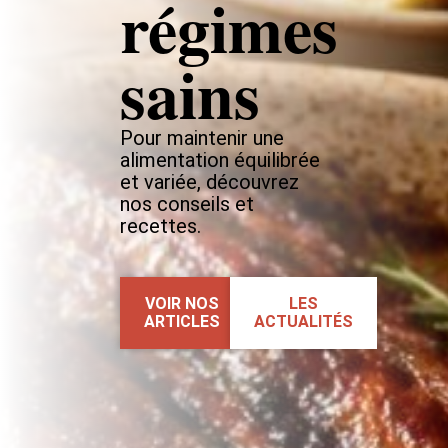
régimes
sains
Pour maintenir une
alimentation équilibrée
et variée, découvrez
nos conseils et
recettes.
VOIR NOS
LES
ARTICLES
ACTUALITÉS