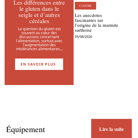
Les différences entre
CUISINE
le gluten dans le
seigle et d’autres
Les anecdotes
céréales
fascinantes sur
l’origine de la marmite
La question du gluten est
sarthoise
souvent au cœur des
discussions concernant
05/08/2026
l'alimentation, surtout avec
l'augmentation des
intolérances alimentaires
…
EN SAVOIR PLUS
Équipement
Lire la suite