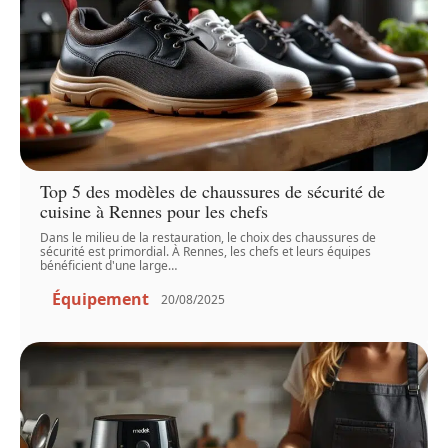
Top 5 des modèles de chaussures de sécurité de
cuisine à Rennes pour les chefs
Dans le milieu de la restauration, le choix des chaussures de
sécurité est primordial. À Rennes, les chefs et leurs équipes
bénéficient d'une large
…
Équipement
20/08/2025