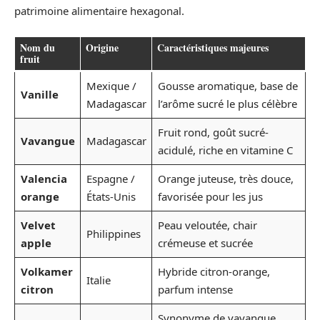
patrimoine alimentaire hexagonal.
Nom du
Origine
Caractéristiques majeures
fruit
Mexique /
Gousse aromatique, base de
Vanille
Madagascar
l’arôme sucré le plus célèbre
Fruit rond, goût sucré-
Vavangue
Madagascar
acidulé, riche en vitamine C
Valencia
Espagne /
Orange juteuse, très douce,
orange
États-Unis
favorisée pour les jus
Velvet
Peau veloutée, chair
Philippines
apple
crémeuse et sucrée
Volkamer
Hybride citron-orange,
Italie
citron
parfum intense
Synonyme de vavangue,