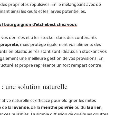
es propriétés répulsives. En le mélangeant avec de
nant ainsi les œufs et les larves potentielles.
euf bourguignon d'etchebest chez vous
r vos denrées et à les stocker dans des contenants
a
propreté
, mais protège également vos aliments des
nts en plastique résistant sont idéaux. En stockant vos
également une meilleure gestion de vos provisions. En
ucturé et propre représente un fort rempart contre
 : une solution naturelle
ative naturelle et efficace pour éloigner les mites
e de la
lavande
, de la
menthe poivrée
ou du
laurier
,
r ces nuisibles. La simple diffusion de quelques gouttes