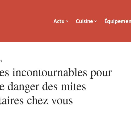
Actu
Cuisine
Équipemen
6
ces incontournables pour
le danger des mites
taires chez vous