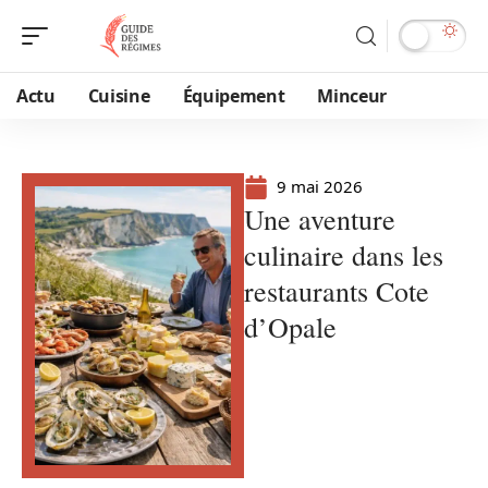
Actu
Cuisine
Équipement
Minceur
9 mai 2026
Une aventure
culinaire dans les
restaurants Cote
d’Opale