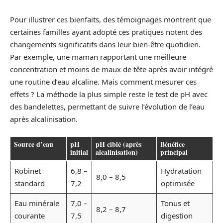
Pour illustrer ces bienfaits, des témoignages montrent que
certaines familles ayant adopté ces pratiques notent des
changements significatifs dans leur bien-être quotidien.
Par exemple, une maman rapportant une meilleure
concentration et moins de maux de tête après avoir intégré
une routine d’eau alcaline. Mais comment mesurer ces
effets ? La méthode la plus simple reste le test de pH avec
des bandelettes, permettant de suivre l’évolution de l’eau
après alcalinisation.
Source d’eau
pH
pH ciblé (après
Bénéfice
initial
alcalinisation)
principal
Robinet
6,8 –
Hydratation
8,0 – 8,5
standard
7,2
optimisée
Eau minérale
7,0 –
Tonus et
8,2 – 8,7
courante
7,5
digestion