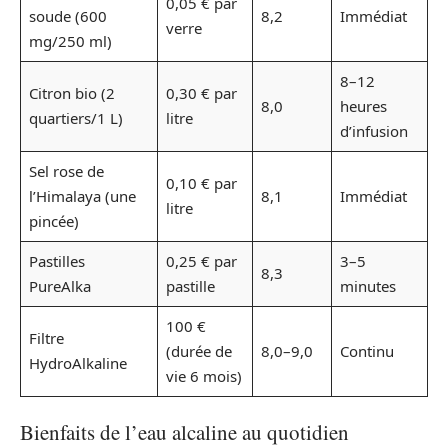
0,05 € par
soude (600
8,2
Immédiat
verre
mg/250 ml)
8–12
Citron bio (2
0,30 € par
8,0
heures
quartiers/1 L)
litre
d’infusion
Sel rose de
0,10 € par
l’Himalaya (une
8,1
Immédiat
litre
pincée)
Pastilles
0,25 € par
3–5
8,3
PureAlka
pastille
minutes
100 €
Filtre
(durée de
8,0–9,0
Continu
HydroAlkaline
vie 6 mois)
Bienfaits de l’eau alcaline au quotidien