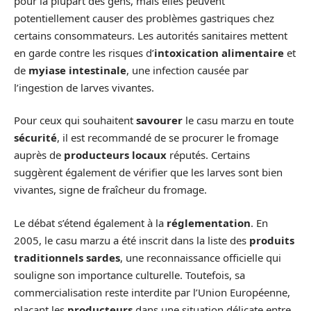
pour la plupart des gens, mais elles peuvent
potentiellement causer des problèmes gastriques chez
certains consommateurs. Les autorités sanitaires mettent
en garde contre les risques d’
intoxication alimentaire
et
de
myiase intestinale
, une infection causée par
l’ingestion de larves vivantes.
Pour ceux qui souhaitent
savourer
le casu marzu en toute
sécurité
, il est recommandé de se procurer le fromage
auprès de
producteurs locaux
réputés. Certains
suggèrent également de vérifier que les larves sont bien
vivantes, signe de fraîcheur du fromage.
Le débat s’étend également à la
réglementation
. En
2005, le casu marzu a été inscrit dans la liste des
produits
traditionnels sardes
, une reconnaissance officielle qui
souligne son importance culturelle. Toutefois, sa
commercialisation reste interdite par l’Union Européenne,
plaçant les
producteurs
dans une situation délicate entre