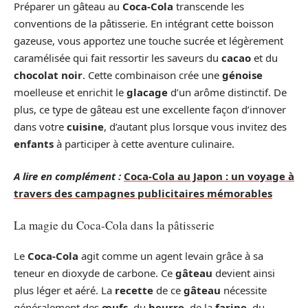
Préparer un gâteau au
Coca-Cola
transcende les
conventions de la pâtisserie. En intégrant cette boisson
gazeuse, vous apportez une touche sucrée et légèrement
caramélisée qui fait ressortir les saveurs du
cacao
et du
chocolat noir
. Cette combinaison crée une
génoise
moelleuse et enrichit le
glacage
d’un arôme distinctif. De
plus, ce type de gâteau est une excellente façon d’innover
dans votre
cuisine
, d’autant plus lorsque vous invitez des
enfants
à participer à cette aventure culinaire.
A lire en complément :
Coca-Cola au Japon : un voyage à
travers des campagnes publicitaires mémorables
La magie du Coca-Cola dans la pâtisserie
Le
Coca-Cola
agit comme un agent levain grâce à sa
teneur en dioxyde de carbone. Ce
gâteau
devient ainsi
plus léger et aéré. La
recette
de ce
gâteau
nécessite
généralement des
œufs
, du
beurre
, de la
farine
, du