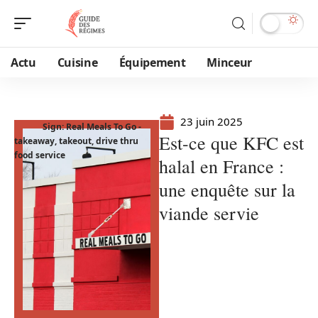
Actu
Cuisine
Équipement
Minceur
23 juin 2025
Sign: Real Meals To Go -
Est-ce que KFC est
takeaway, takeout, drive thru
food service
halal en France :
une enquête sur la
viande servie