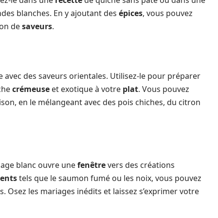
yez-le dans une
recette
de quiche sans pâte ou dans une
des blanches. En y ajoutant des
épices
, vous pouvez
ion de
saveurs
.
 avec des saveurs orientales. Utilisez-le pour préparer
uche
crémeuse
et exotique à votre
plat
. Vous pouvez
on, en le mélangeant avec des pois chiches, du citron
age blanc ouvre une
fenêtre
vers des créations
ients
tels que le saumon fumé ou les noix, vous pouvez
. Osez les mariages inédits et laissez s’exprimer votre