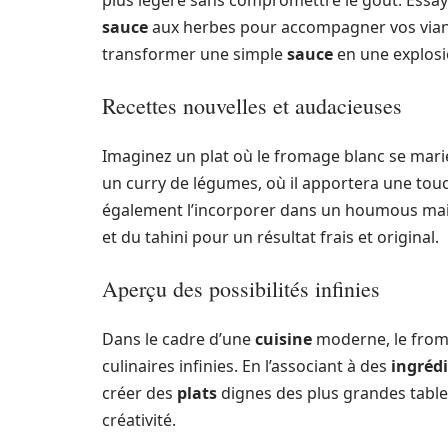
plus légère sans compromettre le goût. Essa
sauce
aux herbes pour accompagner vos vian
transformer une simple
sauce
en une explos
Recettes nouvelles et audacieuses
Imaginez un plat où le fromage blanc se marie
un curry de légumes, où il apportera une to
également l’incorporer dans un houmous mais
et du tahini pour un résultat frais et original.
Aperçu des possibilités infinies
Dans le cadre d’une
cuisine
moderne, le from
culinaires infinies. En l’associant à des
ingréd
créer des
plats
dignes des plus grandes tables
créativité.