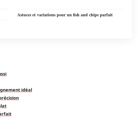
Astuces et variations pour un fish and chips parfait
ussi
agnement idéal
précision
plat
arfait