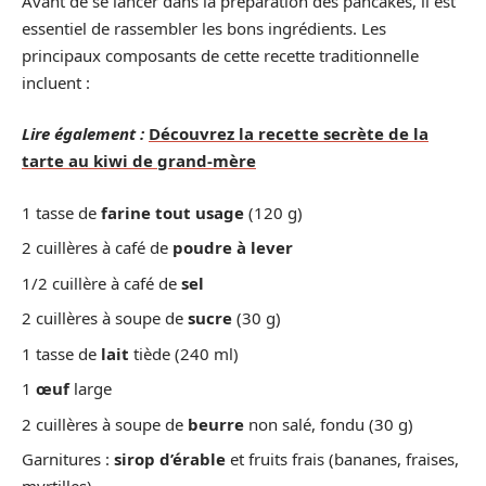
Avant de se lancer dans la préparation des pancakes, il est
essentiel de rassembler les bons ingrédients. Les
principaux composants de cette recette traditionnelle
incluent :
Lire également :
Découvrez la recette secrète de la
tarte au kiwi de grand-mère
1 tasse de
farine tout usage
(120 g)
2 cuillères à café de
poudre à lever
1/2 cuillère à café de
sel
2 cuillères à soupe de
sucre
(30 g)
1 tasse de
lait
tiède (240 ml)
1
œuf
large
2 cuillères à soupe de
beurre
non salé, fondu (30 g)
Garnitures :
sirop d’érable
et fruits frais (bananes, fraises,