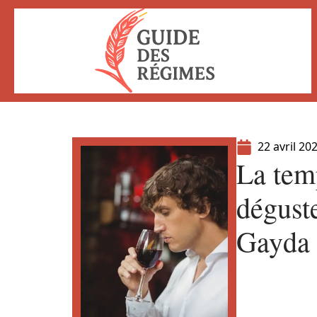
22 avril 20
La tem
dégust
Gayda