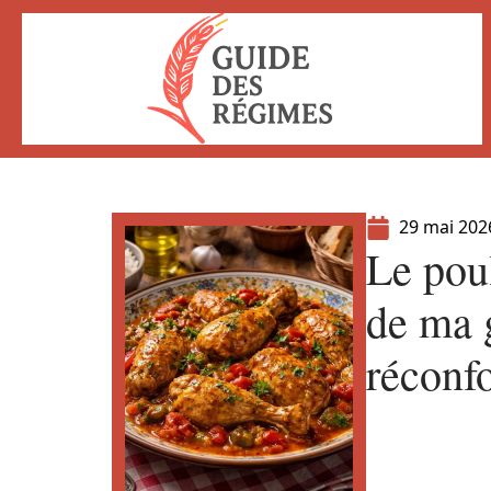
29 mai 202
Le pou
de ma 
réconfo