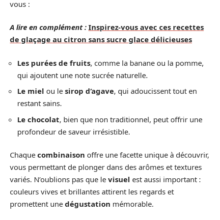
vous :
A lire en complément :
Inspirez-vous avec ces recettes
de glaçage au citron sans sucre glace délicieuses
Les purées de fruits
, comme la banane ou la pomme,
qui ajoutent une note sucrée naturelle.
Le miel
ou le
sirop d’agave
, qui adoucissent tout en
restant sains.
Le chocolat
, bien que non traditionnel, peut offrir une
profondeur de saveur irrésistible.
Chaque
combinaison
offre une facette unique à découvrir,
vous permettant de plonger dans des arômes et textures
variés. N’oublions pas que le
visuel
est aussi important :
couleurs vives et brillantes attirent les regards et
promettent une
dégustation
mémorable.