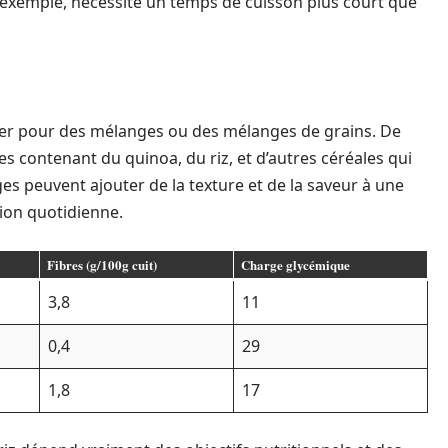
ar exemple, nécessite un temps de cuisson plus court que
opter pour des mélanges ou des mélanges de grains. De
ontenant du quinoa, du riz, et d’autres céréales qui
ges peuvent ajouter de la texture et de la saveur à une
ation quotidienne.
Fibres (g/100g cuit)
Charge glycémique
3,8
11
0,4
29
1,8
17