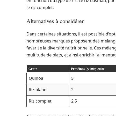
en fonction du type de riz. Le riz basmati, p
le riz complet.
Alternatives à considérer
Dans certaines situations, il est possible d’
nombreuses marques proposent des mélanges c
favarise la diversité nutritionnelle. Ces mélan
multitude de plats, et ainsi enrichir l’aliment
Grain
Protéines (g/100g cuit)
Quinoa
5
Riz blanc
2
Riz complet
2,5