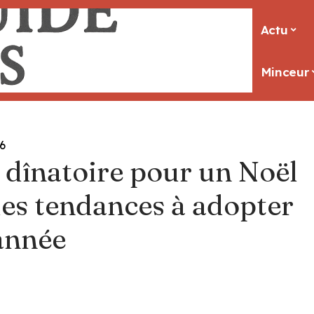
Actu
Minceur
6
 dînatoire pour un Noël
 les tendances à adopter
année