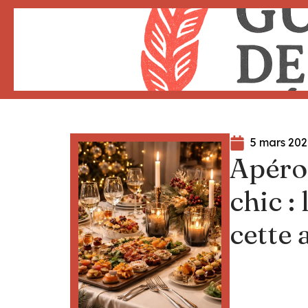
5 mars 202
Apéro
chic :
cette 