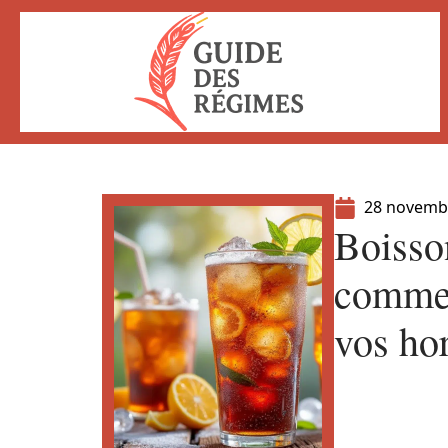
28 novemb
Boisson
commen
vos ho