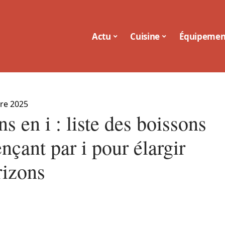
Actu
Cuisine
Équipemen
re 2025
s en i : liste des boissons
çant par i pour élargir
rizons