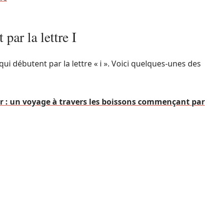
ar la lettre I
ui débutent par la lettre « i ». Voici quelques-unes des
 r : un voyage à travers les boissons commençant par