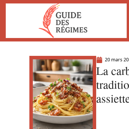
20 mars 2
La carb
traditi
assiett