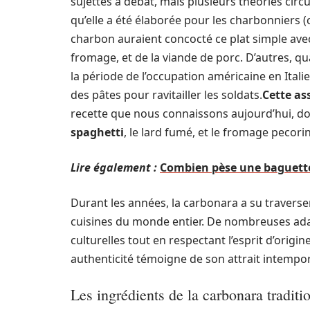
sujettes à débat, mais plusieurs théories circ
qu’elle a été élaborée pour les charbonniers (c
charbon auraient concocté ce plat simple ave
fromage, et de la viande de porc. D’autres, q
la période de l’occupation américaine en Ital
des pâtes pour ravitailler les soldats.
Cette as
recette que nous connaissons aujourd’hui, d
spaghetti
, le lard fumé, et le fromage pecori
Lire également :
Combien pèse une baguette t
Durant les années, la carbonara a su traverser
cuisines du monde entier. De nombreuses adapt
culturelles tout en respectant l’esprit d’origi
authenticité témoigne de son attrait intempor
Les ingrédients de la carbonara traditi