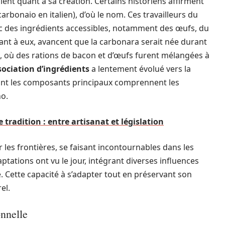
ulent quant à sa création. Certains historiens affirment
arbonaio en italien), d’où le nom. Ces travailleurs du
c des ingrédients accessibles, notamment des œufs, du
uant à eux, avancent que la carbonara serait née durant
ie, où des rations de bacon et d’œufs furent mélangées à
sociation d’ingrédients
a lentement évolué vers la
ont les composants principaux comprennent les
no.
radition : entre artisanat et législation
 les frontières, se faisant incontournables dans les
ations ont vu le jour, intégrant diverses influences
ne. Cette capacité à s’adapter tout en préservant son
el.
onnelle