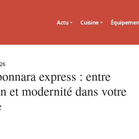
Actu
Cuisine
Équipemen
026
onnara express : entre
on et modernité dans votre
e