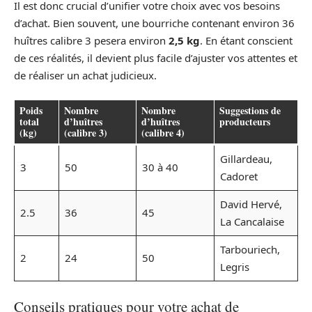
Il est donc crucial d’unifier votre choix avec vos besoins
d’achat. Bien souvent, une bourriche contenant environ 36
huîtres calibre 3 pesera environ
2,5 kg
. En étant conscient
de ces réalités, il devient plus facile d’ajuster vos attentes et
de réaliser un achat judicieux.
Poids
Nombre
Nombre
Suggestions de
total
d’huîtres
d’huîtres
producteurs
(kg)
(calibre 3)
(calibre 4)
Gillardeau,
3
50
30 à 40
Cadoret
David Hervé,
2.5
36
45
La Cancalaise
Tarbouriech,
2
24
50
Legris
Conseils pratiques pour votre achat de