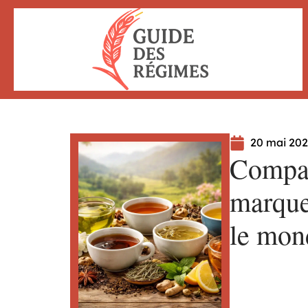
20 mai 20
Compar
marque
le mon