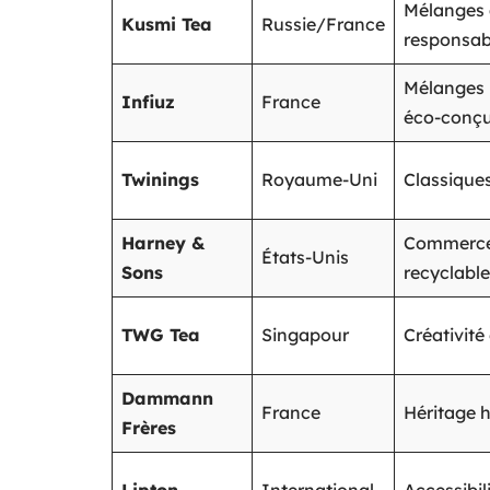
Mélanges 
Kusmi Tea
Russie/France
responsabi
Mélanges 
Infiuz
France
éco-conç
Twinings
Royaume-Uni
Classique
Harney &
Commerce 
États-Unis
Sons
recyclabl
TWG Tea
Singapour
Créativité
Dammann
France
Héritage h
Frères