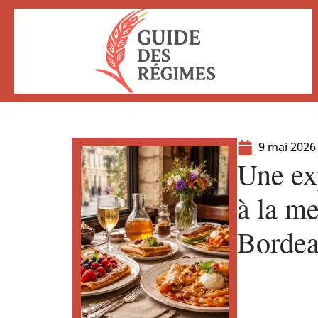
9 mai 2026
Une ex
à la me
Borde