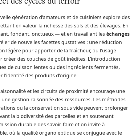
ct des cycles du terroir
elle génération d’amateurs et de cuisiniers explore des
ettant en valeur la richesse des sols et des élevages. En
ant, fondant, onctueux — et en travaillant les
échanges
véler de nouvelles facettes gustatives : une réduction
n légère pour apporter de la fraîcheur, ou l’usage
r créer des couches de goût inédites. L’introduction
es de cuisson lentes ou des ingrédients fermentés,
 l’identité des produits d’origine.
a saisonnalité et les circuits de proximité encourage une
e et une gestion raisonnée des ressources. Les méthodes
arations ou la conservation sous vide peuvent prolonger
tivant la biodiversité des parcelles et en soutenant
smission durable des savoir-faire et on invite à
le, où la qualité organoleptique se conjugue avec le