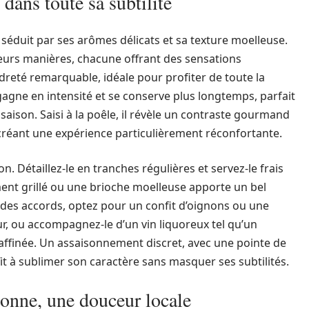
dans toute sa subtilité
 séduit par ses arômes délicats et sa texture moelleuse.
eurs manières, chacune offrant des sensations
ndreté remarquable, idéale pour profiter de toute la
gagne en intensité et se conserve plus longtemps, parfait
ison. Saisi à la poêle, il révèle un contraste gourmand
 créant une expérience particulièrement réconfortante.
on. Détaillez-le en tranches régulières et servez-le frais
ent grillé ou une brioche moelleuse apporte un bel
é des accords, optez pour un confit d’oignons ou une
, ou accompagnez-le d’un vin liquoreux tel qu’un
affinée. Un assaisonnement discret, avec une pointe de
fit à sublimer son caractère sans masquer ses subtilités.
onne, une douceur locale