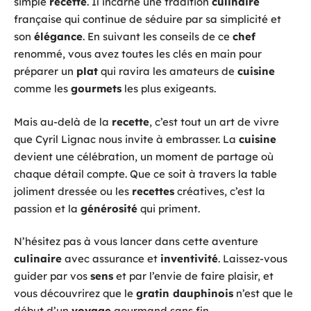
simple
recette
. Il incarne une tradition
culinaire
française qui continue de séduire par sa simplicité et
son
élégance
. En suivant les conseils de ce
chef
renommé, vous avez toutes les clés en main pour
préparer un
plat
qui ravira les amateurs de
cuisine
comme les
gourmets
les plus exigeants.
Mais au-delà de la
recette
, c’est tout un art de vivre
que Cyril Lignac nous invite à embrasser. La
cuisine
devient une célébration, un moment de partage où
chaque détail compte. Que ce soit à travers la table
joliment dressée ou les
recettes
créatives, c’est la
passion et la
générosité
qui priment.
N’hésitez pas à vous lancer dans cette aventure
culinaire
avec assurance et
inventivité
. Laissez-vous
guider par vos
sens
et par l’envie de faire plaisir, et
vous découvrirez que le
gratin dauphinois
n’est que le
début d’un
voyage
gourmand sans fin.