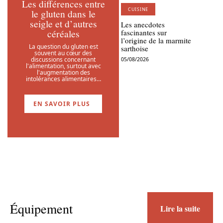
Les différences entre
CUISINE
le gluten dans le
seigle et d’autres
Les anecdotes
céréales
fascinantes sur
l’origine de la marmite
La question du gluten est
sarthoise
souvent au cœur des
discussions concernant
05/08/2026
l'alimentation, surtout avec
l'augmentation des
intolérances alimentaires
…
EN SAVOIR PLUS
Équipement
Lire la suite