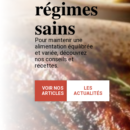
régimes
sains
Pour maintenir une
alimentation équilibrée
et variée, découvrez
nos conseils et
recettes.
VOIR NOS
LES
ARTICLES
ACTUALITÉS