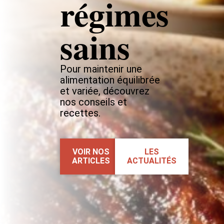
régimes
sains
Pour maintenir une
alimentation équilibrée
et variée, découvrez
nos conseils et
recettes.
VOIR NOS
LES
ARTICLES
ACTUALITÉS