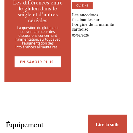
Les différences entre
CUISINE
le gluten dans le
seigle et d’autres
Les anecdotes
céréales
fascinantes sur
l’origine de la marmite
La question du gluten est
sarthoise
souvent au cœur des
discussions concernant
05/08/2026
l'alimentation, surtout avec
l'augmentation des
intolérances alimentaires
…
EN SAVOIR PLUS
Équipement
Lire la suite