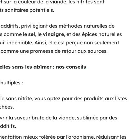
 sur la couleur de la viande, les nitrites sont
s sanitaires potentiels.
s additifs, privilégiant des méthodes naturelles de
nts comme le
sel
, le
vinaigre
, et des épices naturelles
uit indéniable. Ainsi, elle est perçue non seulement
i comme une promesse de retour aux sources.
lles sans les abîmer : nos conseils
ultiples :
ie sans nitrite, vous optez pour des produits aux listes
chées.
rir la saveur brute de la viande, sublimée par des
dditifs.
imentation mieux tolérée par l’organisme, réduisant les