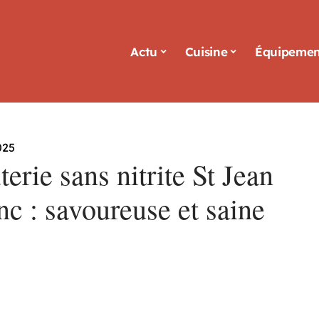
Actu
Cuisine
Équipemen
025
erie sans nitrite St Jean
c : savoureuse et saine