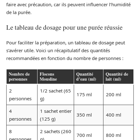
faire avec précaution, car ils peuvent influencer l’humidité
de la purée.
Le tableau de dosage pour une purée réussie
Pour faciliter la préparation, un tableau de dosage peut
s’avérer utile. Voici un récapitulatif des quantités
recommandées en fonction du nombre de personnes :
Nombre de
Flocons
Quantité
Quantité de
personnes
Mousline
d’eau (ml)
lait (ml)
2
1/2 sachet (65
175 ml
200 ml
personnes
g)
4
1 sachet entier
350 ml
400 ml
personnes
(125 g)
8
2 sachets (260
700 ml
800 ml
personnes
g)