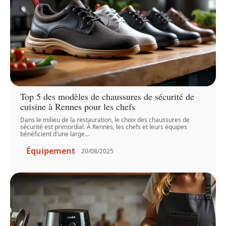
Top 5 des modèles de chaussures de sécurité de
cuisine à Rennes pour les chefs
Dans le milieu de la restauration, le choix des chaussures de
sécurité est primordial. À Rennes, les chefs et leurs équipes
bénéficient d'une large
…
Équipement
20/08/2025